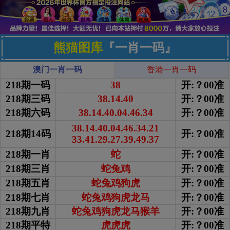
熊猫图库
『一肖一码』
澳门一肖一码
香港一肖一码
218期一码
38
开:？00准
218期三码
38.14.40
开:？00准
218期六码
38.14.40.04.46.34
开:？00准
38.14.40.04.46.34.21
218期14码
开:？00准
33.41.29.27.39.49.37
218期一肖
蛇
开:？00准
218期三肖
蛇兔鸡
开:？00准
218期五肖
蛇兔鸡狗虎
开:？00准
218期七肖
蛇兔鸡狗虎龙马
开:？00准
218期九肖
蛇兔鸡狗虎龙马猴羊
开:？00准
218期平特
虎虎虎
开:？00准