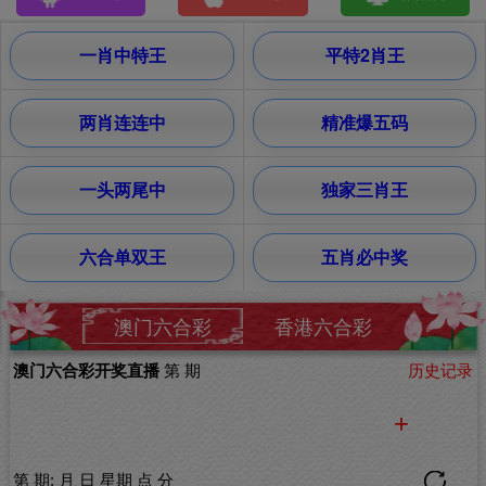
一肖中特王
平特2肖王
两肖连连中
精准爆五码
一头两尾中
独家三肖王
六合单双王
五肖必中奖
澳门六合彩
香港六合彩