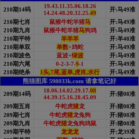
19.43.11.35.06.18.26
210期14码
开:马49准
14.24.48.20.32.25.
49
210期七肖
鼠猴牛蛇羊猪
马
开:马49准
210期九肖
鼠猴牛蛇羊猪
马
狗鸡
开:马49准
210期平特
羊羊羊
开:羊48准
210期单双
单数
+鸡蛇
开:马49准
210期波色
蓝波+
绿波
开:马49准
210期
六尾
0-2-3-7-
9
-1
开:马49准
210期绝杀
1头,7尾,蓝单,虎肖,水行
开:马49准
熊猫图库 598033k.com 请拿笔记好
18.06.14.02.29.17.
08
209期14码
开:猪08准
44.39.15.16.28.45.09
209期五肖
牛蛇虎
猪
龙
开:猪08准
209期七肖
牛蛇虎
猪
龙兔狗
开:猪08准
209期九肖
牛蛇虎
猪
龙兔狗鸡鼠
开:猪08准
209期平特
龙龙龙
开:龙39准