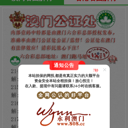
通知公告
×
6秒
本站担保的网投,都是有真正实力的大额平台
资金安全本站全程担保！放心投注！
在入款、提现中有问题请联系24小时在线客服。
全
网
公
认
的
好
平
台