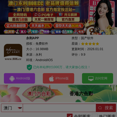
永利APP
类型：国产软件
授权：免费软件
星级：
大小：16.98MB
更新时间：2026.01.01
来源：永利
评分：9.9
环境：Android/iOS
已向本站押付1000万，请大家放心投注！
Android版
iPhone版
访问官网
澳门六合彩
香港六合彩
搜索
全部图库
热门图库