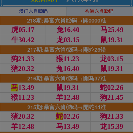
澳门六肖⑿码
香港六肖⑿码
218期:暴富六肖⑿码→開0000准
虎05.17
兔16.40
马25.49
牛30.42
龙03.15
鼠19.31
217期:暴富六肖⑿码→開蛇26错
狗21.33
猴11.23
龙03.15
猪20.32
兔16.40
鼠19.31
216期:暴富六肖⑿码→開马37准
马
13.49
鼠19.31
蛇02.26
猴11.23
羊12.48
狗21.45
215期:暴富六肖⑿码→開蛇14准
猪20.32
蛇
02.26
狗21.33
羊12.48
马13.49
龙15.39