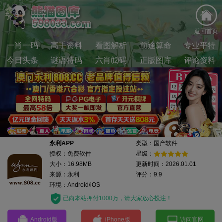
返回首页
一肖一码
高手资料
看图解析
前途算命
专业平特
今日头条
谜语特码
六肖⑿码
正版图库
评论资料
永利APP
类型：国产软件
授权：免费软件
星级：
大小：16.98MB
更新时间：2026.01.01
来源：永利
评分：9.9
环境：Android/iOS
已向本站押付1000万，请大家放心投注！
Android版
iPhone版
访问官网