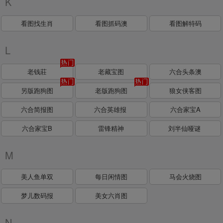
K
看图找生肖
看图抓码澳
看图解特码
L
老钱莊
老藏宝图
六合头条澳
另版跑狗图
老版跑狗图
狼女侠客图
六合简报图
六合英雄报
六合家宝A
六合家宝B
雷锋精神
刘半仙哑谜
M
美人鱼单双
每日闲情图
马会火烧图
梦儿数码报
美女六肖图
N