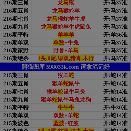
216期三肖
龙
马
猴
开:马37准
216期五肖
龙
马
猴蛇羊
开:马37准
216期七肖
龙
马
猴蛇羊牛虎
开:马37准
216期九肖
龙
马
猴蛇羊牛虎鼠兔
开:马37准
216期平特
羊羊羊
开:羊36准
216期单双
单数
+牛兔
开:马37准
216期家野
野兽+羊
马
开:马37准
216期绝杀
1头,0尾,绿双,猪肖,木行
开:马37准
熊猫图库 598033k.com 请拿笔记好
215期三肖
猴羊
蛇
开:蛇14准
215期五肖
猴羊
蛇
鼠牛
开:蛇14准
215期七肖
猴羊
蛇
鼠牛马兔
开:蛇14准
215期九肖
猴羊
蛇
鼠牛马兔龙狗
开:蛇14准
215期平特
牛牛牛
开:牛30准
215期单双
双数+羊
蛇
开:蛇14准
215期波色
蓝波
+红波
开:蛇14准