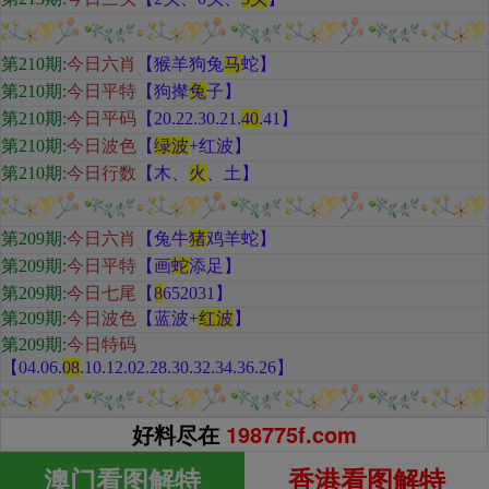
第210期
:
今日六肖
【猴羊狗兔
马
蛇
】
第210期:
今日平特
【狗撵
兔
子
】
第210期:
今日平码
【
20.22.30.21.
40
.41
】
第210期:
今日波色
【
绿
波
+红波
】
第210期:
今日行数
【木
、
火
、土
】
第209期
:
今日六肖
【兔牛
猪
鸡羊蛇
】
第209期:
今日平特
【画
蛇
添足
】
第209期:
今日七尾
【
8
652031
】
第209期:
今日波色
【蓝
波+
红波
】
第209期:
今日特码
【04.06.
08
.10.12.02.28.30.32.34.36.26
】
好料尽在
198775f.com
澳门看图解特
香港看图解特